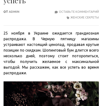
успеть
ОТ
ADMIN
ОСТАВЬТЕ КОММЕНТАРИЙ
ЧЕР
ЖЕНСКИЕ СЕКРЕТЫ
ПЯТ
КАК
ВСЕ
25 ноября в Украине ожидается грандиозная
УСП
распродажа. В Черную пятницу магазины
устраивают настоящий ценопад, продавая крутые
позиции по скидкам. Шопинговый бум длится всего
несколько дней, поэтому стоит поторопиться,
чтобы получить желаемое с максимальной
выгодой. Мы расскажем, как все успеть во время
распродажи.