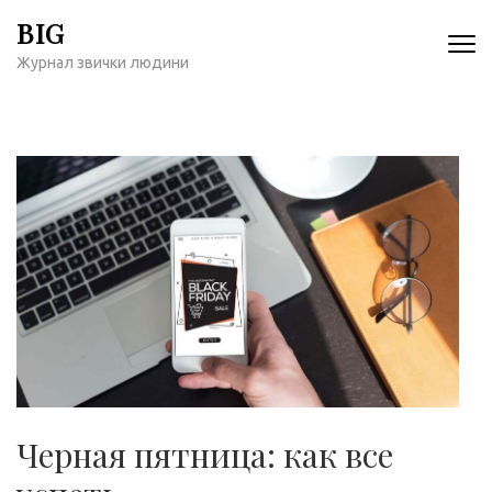
Перейти
BIG
к
Журнал звички людини
содержимому
(нажмите
Enter)
Черная пятница: как все