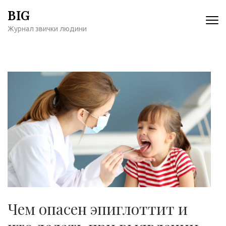
Перейти
BIG
к
Журнал звички людини
содержимому
(нажмите
Enter)
Чем опасен эпиглоттит и