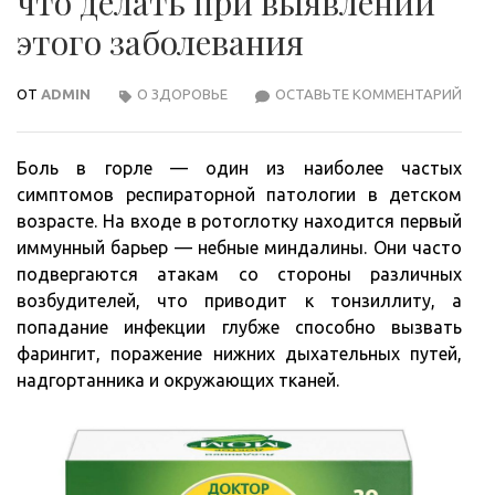
что делать при выявлении
этого заболевания
ОТ
ADMIN
О ЗДОРОВЬЕ
ОСТАВЬТЕ КОММЕНТАРИЙ
ЧЕМ
ОПА
ЭПИ
Боль в горле — один из наиболее частых
И
симптомов респираторной патологии в детском
ЧТО
возрасте. На входе в ротоглотку находится первый
ДЕЛ
иммунный барьер — небные миндалины. Они часто
ПРИ
подвергаются атакам со стороны различных
ВЫЯ
возбудителей, что приводит к тонзиллиту, а
ЭТО
попадание инфекции глубже способно вызвать
ЗАБ
фарингит, поражение нижних дыхательных путей,
надгортанника и окружающих тканей.