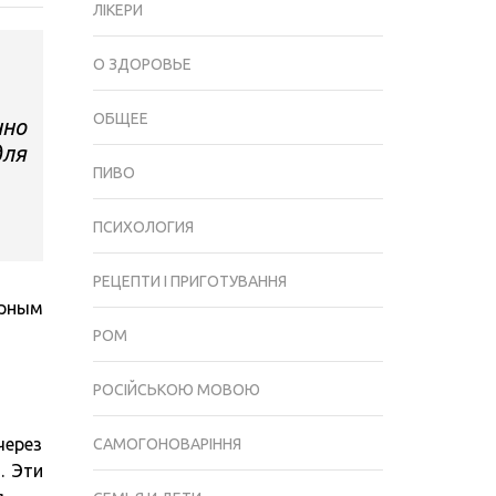
ЛІКЕРИ
ИНСТАГРАМ
И
О ЗДОРОВЬЕ
ЕГО
ПРИМЕНЕНИЕ
ОБЩЕЕ
нно
В
для
РАСКРУТКЕ
ПИВО
АККАУНТА
ПСИХОЛОГИЯ
РЕЦЕПТИ І ПРИГОТУВАННЯ
рным
РОМ
РОСІЙСЬКОЮ МОВОЮ
через
САМОГОНОВАРІННЯ
. Эти