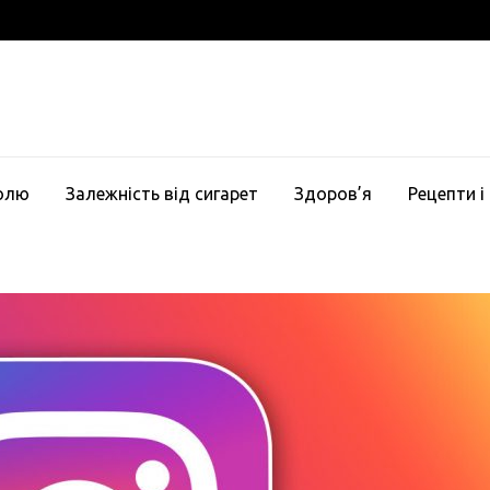
голю
Залежність від сигарет
Здоров’я
Рецепти і