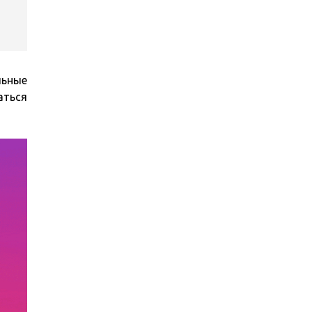
льные
аться