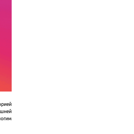
орией
ишней
огим