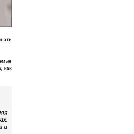
ешать
аемые
, как
ляя
ах.
в и