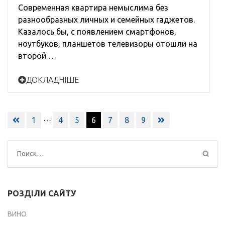
Современная квартира немыслима без
разнообразных личных и семейных гаджетов.
Казалось бы, с появлением смартфонов,
ноутбуков, планшетов телевизоры отошли на
второй …
ДОКЛАДНІШЕ
Навигация
…
1
4
5
6
7
8
9
по
записям
Найти:
РОЗДІЛИ САЙТУ
ВИНО