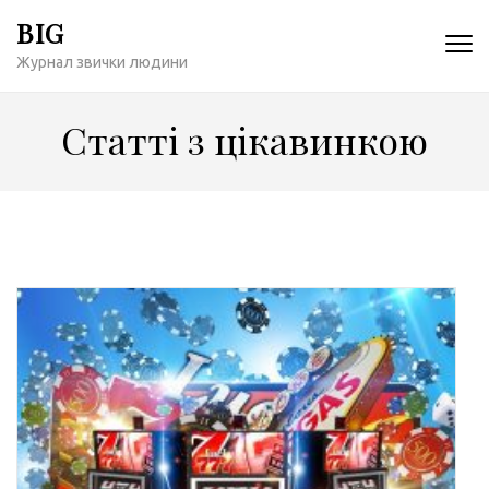
Перейти
BIG
к
Журнал звички людини
содержимому
(нажмите
Enter)
Статті з цікавинкою