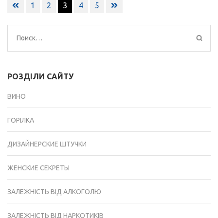
Навигация
1
2
3
4
5
по
записям
Найти:
РОЗДІЛИ САЙТУ
ВИНО
ГОРІЛКА
ДИЗАЙНЕРСКИЕ ШТУЧКИ
ЖЕНСКИЕ СЕКРЕТЫ
ЗАЛЕЖНІСТЬ ВІД АЛКОГОЛЮ
ЗАЛЕЖНІСТЬ ВІД НАРКОТИКІВ