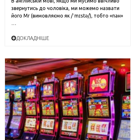
В англійській мові, якщо ми мусимо ввічливо
звернутись до чоловіка, ми можемо назвати
його Mr (вимовляємо як /ˈmɪstə/), тобто «пан»
…
ДОКЛАДНІШЕ