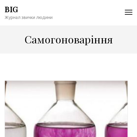
Перейти
BIG
к
Журнал звички людини
содержимому
(нажмите
Enter)
Самогоноваріння