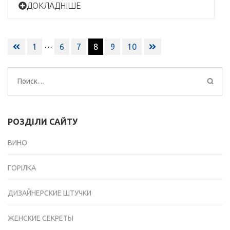
ДОКЛАДНІШЕ
Навигация
…
1
6
7
8
9
10
по
записям
Найти:
РОЗДІЛИ САЙТУ
ВИНО
ГОРІЛКА
ДИЗАЙНЕРСКИЕ ШТУЧКИ
ЖЕНСКИЕ СЕКРЕТЫ