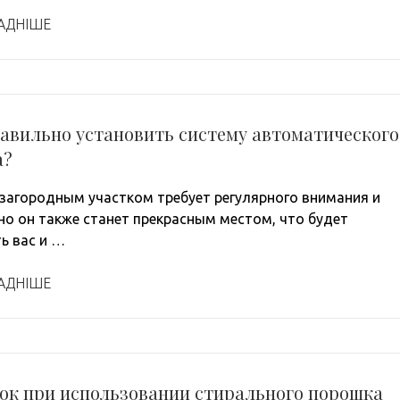
АДНІШЕ
авильно установить систему автоматического
а?
 загородным участком требует регулярного внимания и
 но он также станет прекрасным местом, что будет
ь вас и …
АДНІШЕ
бок при использовании стирального порошка