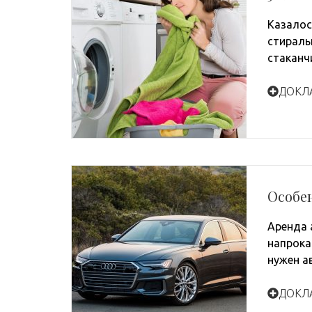
Казалос
стираль
стаканч
ДОКЛ
Особе
Аренда 
напрока
нужен а
ДОКЛ