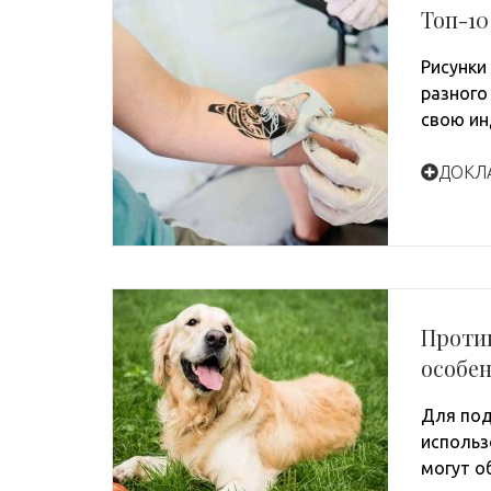
Топ-1
Рисунки
разного
свою ин
ДОКЛ
Проти
особе
Для под
использ
могут о