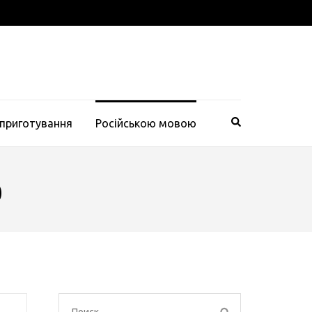
 приготування
Російською мовою
ю