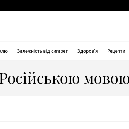
голю
Залежність від сигарет
Здоров’я
Рецепти і
Російською мово