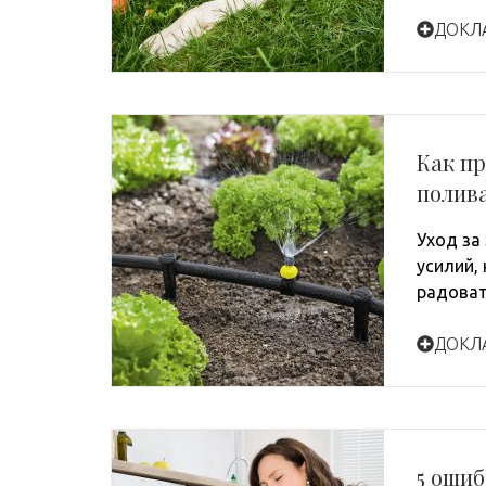
ДОКЛ
Как пр
полив
Уход за
усилий,
радоват
ДОКЛ
5 оши