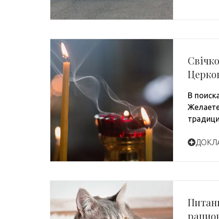
Свічк
Церков
В поиск
Желаете
традици
ДОКЛ
Питани
рацио