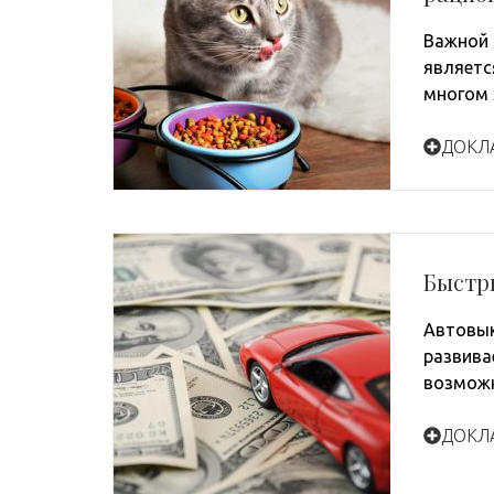
Важной 
являетс
многом 
ДОКЛ
Быстр
Автовык
развива
возможн
ДОКЛ