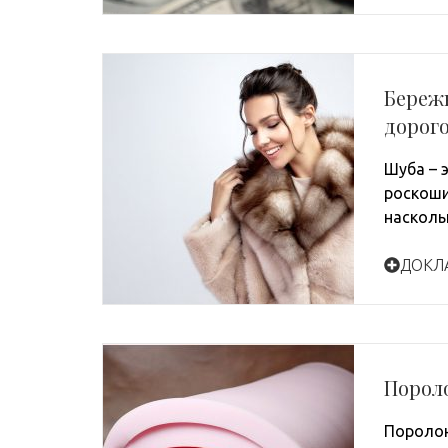
Бережн
дорог
Шуба – 
роскоши
насколь
ДОКЛ
Пороло
Поролон