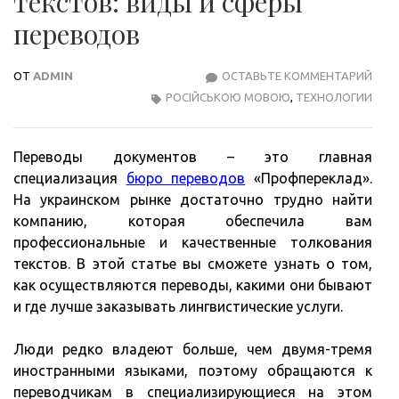
текстов: виды и сферы
переводов
ОТ
ADMIN
ОСТАВЬТЕ КОММЕНТАРИЙ
ПРО
РОСІЙСЬКОЮ МОВОЮ
,
ТЕХНОЛОГИИ
ПЕР
ТЕК
ВИД
Переводы документов – это главная
И
специализация
бюро переводов
«Профпереклад».
СФЕ
На украинском рынке достаточно трудно найти
ПЕР
компанию, которая обеспечила вам
профессиональные и качественные толкования
текстов. В этой статье вы сможете узнать о том,
как осуществляются переводы, какими они бывают
и где лучше заказывать лингвистические услуги.
Люди редко владеют больше, чем двумя-тремя
иностранными языками, поэтому обращаются к
переводчикам в специализирующиеся на этом