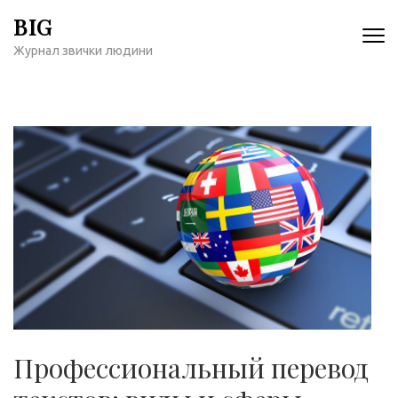
Перейти
BIG
к
Журнал звички людини
содержимому
(нажмите
Enter)
Профессиональный перевод