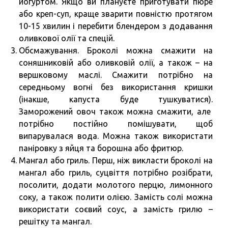
йогуртом. Якщо ви плануєте приготувати пюре
або креп-суп, краще зварити повністю протягом
10-15 хвилин і перебити блендером з додавання
оливкової олії та спецій.
Обсмажування. Броколі можна смажити на
соняшниковій або оливковій олії, а також – на
вершковому маслі. Смажити потрібно на
середньому вогні без використання кришки
(інакше, капуста буде тушкуватися).
Заморожений овоч також можна смажити, але
потрібно постійно помішувати, щоб
випарувалася вода. Можна також використати
паніровку з яйця та борошна або фритюр.
Мангал або гриль. Перш, ніж викласти броколі на
мангал або гриль, суцвіття потрібно розібрати,
посолити, додати молотого перцю, лимонного
соку, а також полити олією. Замість солі можна
використати соєвий соус, а замість грилю –
решітку та мангал.