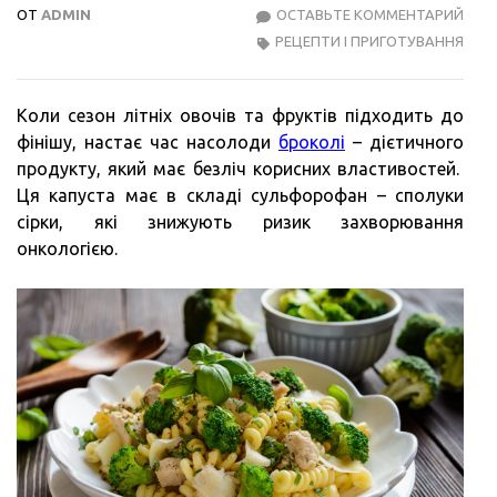
ОТ
ADMIN
ОСТАВЬТЕ КОММЕНТАРИЙ
БРО
РЕЦЕПТИ І ПРИГОТУВАННЯ
–
КОР
ТА
Коли сезон літніх овочів та фруктів підходить до
СМА
фінішу, настає час насолоди
броколі
– дієтичного
продукту, який має безліч корисних властивостей.
Ця капуста має в складі сульфорофан – сполуки
сірки, які знижують ризик захворювання
онкологією.