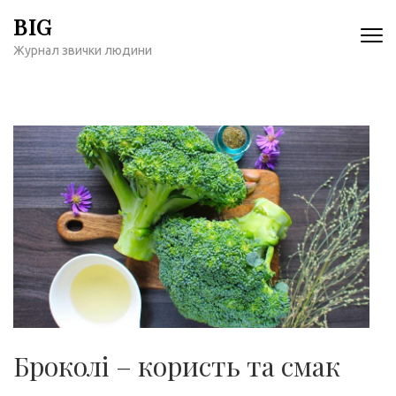
Перейти
BIG
к
Журнал звички людини
содержимому
(нажмите
Enter)
Броколі – користь та смак