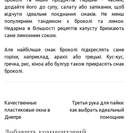
додайте його до супу, салату або запіканки, щоб
відчути ідеальне поєднання смаків. Не менш
популярним тандемом є броколі та лимон.
Недарма в більшості рецептів капусту бризкають
саме лимонним соком.
Але найбільше смак броколі підкреслять саме
горіхи, наприклад, арахіс або грецькі. Кус-кус,
гречка, рис, кіноа або булгур також прикрасять смак
броколі.
Навигация
Качественные
Третья рука для пайки:
по
пластиковые окна в
как выбрать идеальный
записям
Днепре
помощник
Добавить комментарий