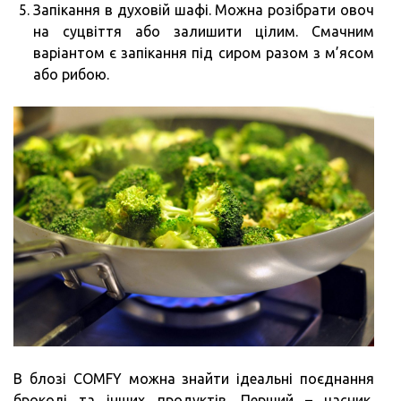
Запікання в духовій шафі. Можна розібрати овоч
на суцвіття або залишити цілим. Смачним
варіантом є запікання під сиром разом з м’ясом
або рибою.
В блозі COMFY можна знайти ідеальні поєднання
броколі та інших продуктів. Перший – часник,