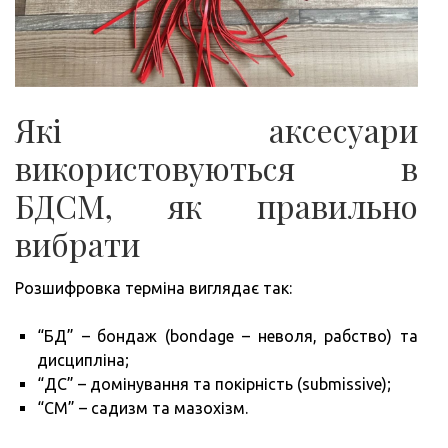
Які аксесуари
використовуються в
БДСМ, як правильно
вибрати
Розшифровка терміна виглядає так:
“БД” – бондаж (bondage – неволя, рабство) та
дисципліна;
“ДС” – домінування та покірність (submissive);
“СМ” – садизм та мазохізм.