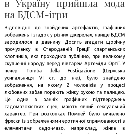
в Україну прийшла мода
на БДСМ-ігри
Відповідно до знайдених артефактів, графічних
зображень і згадок у різних джерелах, явище БДСМ
зародилося в давнину. Досить згадати щорічну
прочуханку в Стародавній Греції спартанських
хлопчиків, яка проходила публічно, при великому
скупченні народу перед вівтарем Артеміди Ортії. У
печері Tomba della Fustigazione (Церуська
усипальниця VI ст. до н.е.), було знайдено
зображення, на якому 2 чоловіків у процесі
любовних забав порають жінку рукою та палицею.
Це одне з ранніх графічних підтверджень
садомазохістких сцен, мають явний сексуальний
характер. При розкопках Помпей було виявлено
фрески із зображеннями еротичної спрямованості з
елементами садо-мазо, наприклад, жінка в