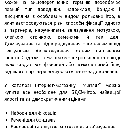
Кожен із вищеперелічених термінів передбачає
певний тип поведінки, наприклад, бондаж і
дисципліна є особливим видом рольових ігор, в
яких застосовуються різні способи фіксації одного
з партнерів, наручниками, зв’язування мотузкою,
клейкою стрічкою, ременями й так далі.
Домінування та підпорядкування – це насамперед
сексуальне обслуговування одним партнером
іншого. Садизм та мазохізм – це рольові ігри. в ході
яких завдається фізичний або психологічний біль,
від якого партнери відчувають певне задоволення.
У каталозі інтернет-магазину “MurMur” можна
купити все необхідне для БДСМ-ігор. найвищої
якості та за демократичними цінами:
Набори для фіксації;
Ремені для бондажу;
Бавовняні та джутові мотузки для зв’язування;