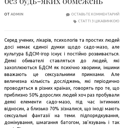
без будь-яких обмежень
ОТ
ADMIN
ОСТАВЬТЕ КОММЕНТАРИЙ
БДС
СТАТТІ З ЦІКАВИНКОЮ
–
ОСО
СВО
Серед учених, лікарів, психологів та простих людей
БЕЗ
досі немає єдиної думки щодо садо-мазо, але
БУД
культура БДСМ-ігор існує і постійно розвивається.
ЯКИ
Деякі обивателі ставляться до людей, які
ОБМ
захоплюються БДСМ як психічно хворими, іншими
вважають це сексуальними примхами. Але
величезна кількість досліджень, які періодично
проводяться в різних країнах, говорять про те, що
приблизно 50% дорослих людей хоч раз пробували
деякі елементи садо-мазо, під час інтимних
відносин, а близько 70% зізналися, що іноді мають
сексуальні фантазії на теми. підпорядкування,
домінування, шмагання батогом, зв’язувань і так