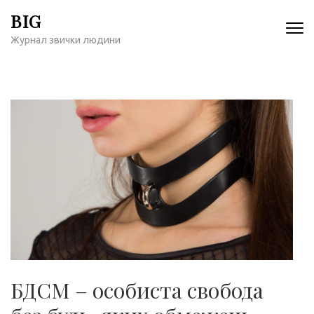
Перейти
BIG
к
Журнал звички людини
содержимому
(нажмите
Enter)
БДСМ – особиста свобода