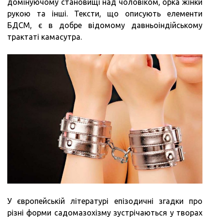
домінуючому становищі над чоловіком, орка жінки
рукою та інші. Тексти, що описують елементи
БДСМ, є в добре відомому давньоіндійському
трактаті камасутра.
У європейській літературі епізодичні згадки про
різні форми садомазохізму зустрічаються у творах