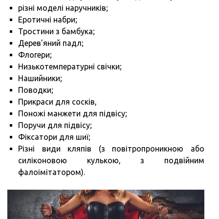
різні моделі наручників;
Еротичні набри;
Тростини з бамбука;
Дерев’яний падл;
Флогери;
Низькотемпературні свічки;
Нашийники;
Поводки;
Прикраси для сосків,
Поножі манжети для підвісу;
Поручи для підвісу;
Фіксатори для шиї;
Різні види кляпів (з повітропроникною або
силіконовою кулькою, з подвійним
фалоімітатором).