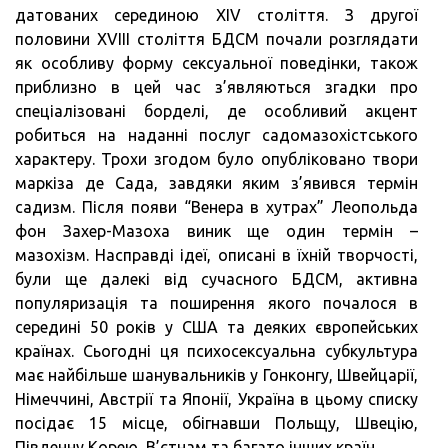
датованих серединою XIV століття. З другої
половини XVIII століття БДСМ почали розглядати
як особливу форму сексуальної поведінки, також
приблизно в цей час з’являються згадки про
спеціалізовані борделі, де особливий акцент
робиться на наданні послуг садомазохістського
характеру. Трохи згодом було опубліковано твори
маркіза де Сада, завдяки яким з’явився термін
садизм. Після появи “Венера в хутрах” Леопольда
фон Захер-Мазоха виник ще один термін –
мазохізм. Насправді ідеї, описані в їхній творчості,
були ще далекі від сучасного БДСМ, активна
популяризація та поширення якого почалося в
середині 50 років у США та деяких європейських
країнах. Сьогодні ця психосексуальна субкультура
має найбільше шанувальників у Гонконгу, Швейцарії,
Німеччині, Австрії та Японії, Україна в цьому списку
посідає 15 місце, обігнавши Польщу, Швецію,
Південну Корею, В’єтнам та багато інших країн.