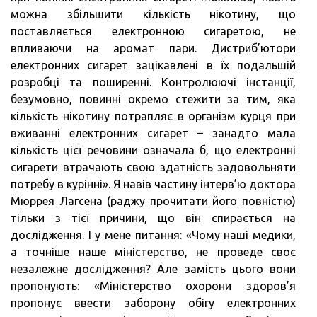
можна збільшити кількість нікотину, що
поставляється електронною сигаретою, не
впливаючи на аромат пари. Дистриб’ютори
електронних сигарет зацікавлені в їх подальшій
розробці та поширенні. Контролюючі інстанції,
безумовно, повинні окремо стежити за тим, яка
кількість нікотину потрапляє в організм курця при
вживанні електронних сигарет – занадто мала
кількість цієї речовини означала б, що електронні
сигарети втрачають свою здатність задовольняти
потребу в курінні». Я навів частину інтерв’ю доктора
Мюррея Лагсена (раджу прочитати його повністю)
тільки з тієї причини, що він спирається на
дослідження. І у мене питання: «Чому наші медики,
а точніше наше міністерство, не проведе своє
незалежне дослідження? Але замість цього вони
пропонують: «Міністерство охорони здоров’я
пропонує ввести заборону обігу електронних