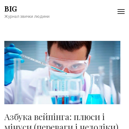
Перейти
BIG
к
Журнал звички людини
содержимому
(нажмите
Enter)
Азбука вейпінга: плюси і
мінуси (переваги і недоліки)