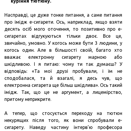
куріння тютюну.
Насправді, це дуже тонке питання, а саме питання
про імідж е-сигарети. Ось, наприклад, якщо взяти
десять осіб мого оточення, то позитивно про е-
сигаретах відгукуються тільки двоє. Все це,
звичайно, умовно. У когось може бути 3 людини, у
когось один. Але в більшості своїй, багато хто
вважає електронну сигарету марною або
шкідливою. І я питаю: чому ти так думаєш? У
відповідь: «Та мої друзі пробували, і їм не
сподобалася, та й взагалі, я десь чув, що
електронна сигарета ще більш шкідлива». Ось такий
імідж. Так, що це не аргумент, а лицемірство,
притому неприкрите.
А тепер, що стосується переходу на тютюн
некурящих після того, як вони спробували е-
сигарету. Наведу частину інтерв’ю професора