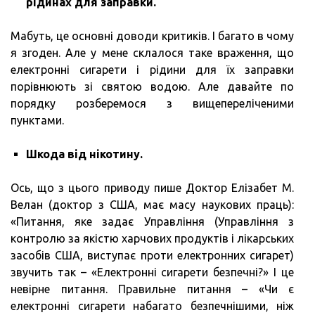
рідинах для заправки.
Мабуть, це основні доводи критиків. І багато в чому
я згоден. Але у мене склалося таке враження, що
електронні сигарети і рідини для їх заправки
порівнюють зі святою водою. Але давайте по
порядку розберемося з вищепереліченими
пунктами.
Шкода від нікотину.
Ось, що з цього приводу пише Доктор Елізабет М.
Велан (доктор з США, має масу наукових праць):
«Питання, яке задає Управління (Управління з
контролю за якістю харчових продуктів і лікарських
засобів США, виступає проти електронних сигарет)
звучить так – «Електронні сигарети безпечні?» І це
невірне питання. Правильне питання – «Чи є
електронні сигарети набагато безпечнішими, ніж