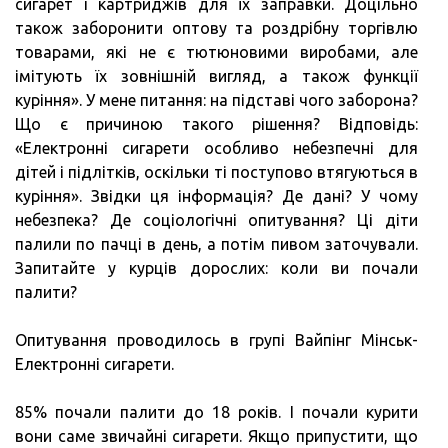
сигарет і картриджів для їх заправки. Доцільно
також заборонити оптову та роздрібну торгівлю
товарами, які не є тютюновими виробами, але
імітують їх зовнішній вигляд, а також функції
куріння». У мене питання: на підставі чого заборона?
Що є причиною такого рішення? Відповідь:
«Електронні сигарети особливо небезпечні для
дітей і підлітків, оскільки ті поступово втягуються в
куріння». Звідки ця інформація? Де дані? У чому
небезпека? Де соціологічні опитування? Ці діти
палили по пачці в день, а потім пивом заточували.
Запитайте у курців дорослих: коли ви почали
палити?
Опитування проводилось в групі Вайпінг Мінськ-
Електронні сигарети.
85% почали палити до 18 років. І почали курити
вони саме звичайні сигарети. Якщо припустити, що