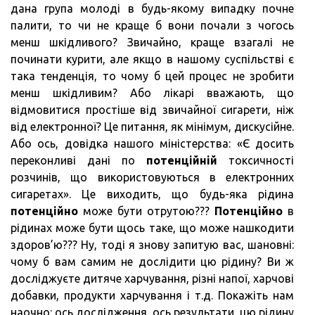
дана група молоді в будь-якому випадку почне
палити, то чи не краще б вони почали з чогось
менш шкідливого? Звичайно, краще взагалі не
починати курити, але якщо в нашому суспільстві є
така тенденція, то чому б цей процес не зробити
менш шкідливим? Або лікарі вважають, що
відмовитися простіше від звичайної сигарети, ніж
від електронної? Це питання, як мінімум, дискусійне.
Або ось, довідка нашого міністерства: «Є досить
переконливі дані по
потенційній
токсичності
розчинів, що використовуються в електронних
сигаретах». Це виходить, що будь-яка рідина
потенційно
може бути отрутою???
Потенційно
в
рідинах може бути щось таке, що може нашкодити
здоров’ю??? Ну, тоді я знову запитую вас, шановні:
чому б вам самим не дослідити цю рідину? Ви ж
досліджуєте дитяче харчування, різні напої, харчові
добавки, продукти харчування і т.д. Покажіть нам
наочно: ось дослідження, ось результати, цю рідину