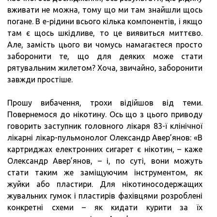
вживати не можна, тому що ми там знайшли щось
погане. В е-рідини всього кілька компонентів, і якщо
там є щось шкідливе, то це виявиться миттєво.
Але, замість цього ви чомусь намагаєтеся просто
заборонити те, що для деяких може стати
рятувальним жилетом? Хоча, звичайно, заборонити
завжди простіше.
Прошу вибачення, трохи відійшов від теми.
Повернемося до нікотину. Ось що з цього приводу
говорить заступник головного лікаря 83-ї клінічної
лікарні лікар-пульмонолог Олександр Авер’янов: «В
картриджах електронних сигарет є нікотин, – каже
Олександр Авер’янов, – і, по суті, вони можуть
стати таким же заміщуючим інструментом, як
жуйки або пластири. Для нікотиносодержащих
жувальних гумок і пластирів фахівцями розроблені
конкретні схеми – як кидати курити за їх