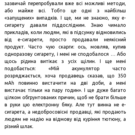
зазвичай перепробували вже всі можливі методи,
або майже всі. Тобто це одні з найбільш
«запущених» випадків. І ще, ми не знаємо, яку е-
сигарету давали піддослідним. Знаю чимало
прикладів, коли людям, які в підсумку відмовились
від е-сигарети, просто продавали неякісний
продукт. Часто чую скарги: ось, мовляв, купив
одноразову сигарету, і мені не сподобалося … Або
щось рідина витікає з усіх щілин. І ще мені
подобається: «Мій акумулятор часто
розряджається, хоча продавець сказав, що 350
мАh повинно вистачити на дві доби, а мені
вистачає тільки на пару годин». І ще дуже багато
цілком обгрунтованих причин, щоб не брати більше
в руки цю електронну бяку. Але тут винна не е-
сигарета, а недобросовісні продавці, які продають
людям не надію на відмову від куріння тютюну, а
різний шлак.