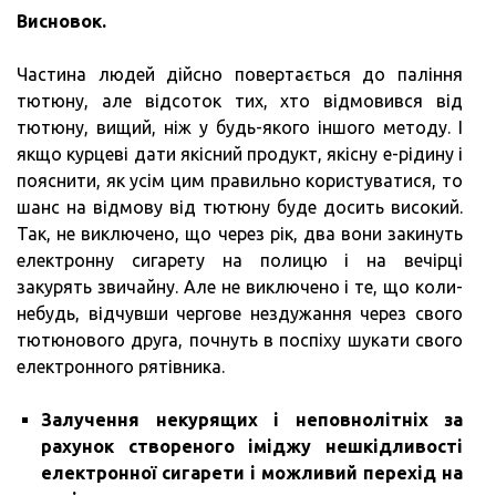
Висновок.
Частина людей дійсно повертається до паління
тютюну, але відсоток тих, хто відмовився від
тютюну, вищий, ніж у будь-якого іншого методу. І
якщо курцеві дати якісний продукт, якісну е-рідину і
пояснити, як усім цим правильно користуватися, то
шанс на відмову від тютюну буде досить високий.
Так, не виключено, що через рік, два вони закинуть
електронну сигарету на полицю і на вечірці
закурять звичайну. Але не виключено і те, що коли-
небудь, відчувши чергове нездужання через свого
тютюнового друга, почнуть в поспіху шукати свого
електронного рятівника.
Залучення некурящих і неповнолітніх за
рахунок створеного іміджу нешкідливості
електронної сигарети і можливий перехід на