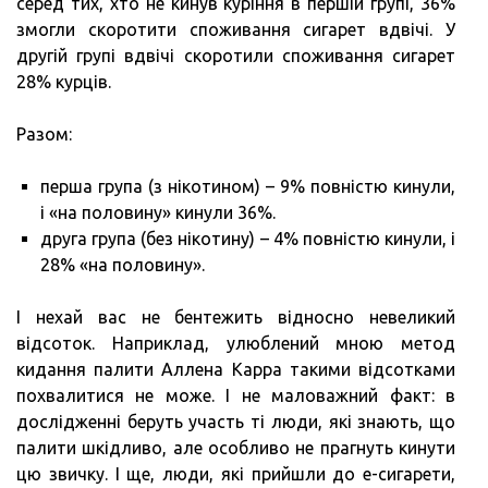
серед тих, хто не кинув куріння в першій групі, 36%
змогли скоротити споживання сигарет вдвічі. У
другій групі вдвічі скоротили споживання сигарет
28% курців.
Разом:
перша група (з нікотином) – 9% повністю кинули,
і «на половину» кинули 36%.
друга група (без нікотину) – 4% повністю кинули, і
28% «на половину».
І нехай вас не бентежить відносно невеликий
відсоток. Наприклад, улюблений мною метод
кидання палити Аллена Карра такими відсотками
похвалитися не може. І не маловажний факт: в
дослідженні беруть участь ті люди, які знають, що
палити шкідливо, але особливо не прагнуть кинути
цю звичку. І ще, люди, які прийшли до е-сигарети,