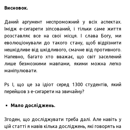
Висновок.
Даний аргумент неспроможний у всіх аспектах.
Імідж е-сигарети зіпсований, і тільки саме життя
розставляє все на свої місця. І слава Богу, ми
еволюціонували до такого стану, щоб відрізнити
нешкідливе від шкідливого, смачне від противного.
Напевно, багато хто вважає, що світ заселений
лише безмозкими мавпами, якими можна легко
маніпулювати.
Ps І, що це за ідіот серед 1300 студентів, який
перейшов з е-сигарети на звичайну?
Мало досліджень.
Згоден, що досліджувати треба далі. Але навіть у
цій статті я навів кілька досліджень, які говорять на