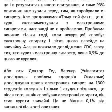
це і в результатах нашого опитування, а саме 93%
опитаних вже курили перед тим, як спробували е-
сигарету. Але продовжимо: «Тому той факт, що ці
курці експериментували з електронними
сигаретами, насправді не є проблемою. Проблема
виникне тільки тоді, коли некурящий спробує
електронну сигарету і після цього перейде на
звичайну. Але, як показало дослідження CDC, серед
тих, хто курить електронну сигарету, лише 0,5% до
цього не курили».
Або ось: Доктор Тед Вагенер (Університет
досліджень проблем здоров’я Оклахоми)
досліджував вплив електронних сигарет на 1300
студентів коледжів. І тільки 1 студент зізнався, що
після того, як він спробував електронні сигарети, він
став курити звичайні. Це не більше 0,1% від
загальної кількості опитаних.