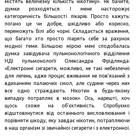
містять величезну кількість нікотину». Як бачите,
думки розходяться. І мене насторожує
категоричність більшості лікарів. Просто кажуть:
погано це чи добре, шкідливо або корисно,
переможуть білі або чорні. Складається враження,
що багато хто просто піарять себе за рахунок
модної теми. Більшою мірою мені сподобалась
думка завідувача пульмонологічного відділення
НДІ пульмонології Олександра Фрідлянда:
«Електронні сигарети, можливо, не такі небезпечні
для легень, адже процес вживання не пов’язаний з
вдиханням палаючих смол, але судини через них
все одно страждають. Нікотин в будь-якому
випадку потрапляє в мозок». Ось, нарешті, хоч
щось схоже на об’єктивність. Спробуємо
відштовхнутися від останнього висловлювання і
порівняти шкоду, яку завдає нікотин, потрапляючи
в наш організм зі звичайної сигарети і з електронної.