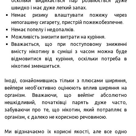
оскільки видихається пар розвіюється дуже
швидко і має дуже легкий запах.
Немає ризику влаштувати пожежу через
непогашену сигарету, пристрій пожежобезпечне.
Немає попелу і недопалків.
Можливість знизити витрати на куріння.
Вважається, що при поступовому зниженні
вмісту нікотину в суміші з часом можна буде
відмовитися від куріння, оскільки потреба в
нікотині зменшиться.
Іноді, ознайомившись тільки з плюсами ширяння,
вейпери необ’єктивно оцінюють вплив ширяння на
організм. Вважаючи, що вейпінг абсолютно
нешкідливий, початківці парять дуже часто,
забуваючи про те, що нікотин, який потрапляє в
організм, є далеко не корисною речовиною.
Ми відзначаємо їх корисні якості, але все одно