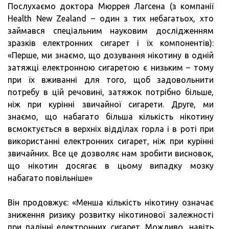
Послухаємо доктора Мюррея Лагсена (з компанії
Health New Zealand – один з тих небагатьох, хто
займався спеціальним науковим дослідженням
зразків електронних сигарет і їх компонентів):
«Перше, ми знаємо, що дозування нікотину в одній
затяжці електронною сигаретою є низьким – тому
при їх вживанні для того, щоб задовольнити
потребу в цій речовині, затяжок потрібно більше,
ніж при курінні звичайної сигарети. Друге, ми
знаємо, що набагато більша кількість нікотину
всмоктується в верхніх відділах горла і в роті при
використанні електронних сигарет, ніж при курінні
звичайних. Все це дозволяє нам зробити висновок,
що нікотин досягає в цьому випадку мозку
набагато повільніше»
Він продовжує: «Менша кількість нікотину означає
зниження ризику розвитку нікотинової залежності
при палінні електронних сигарет. Можливо, навіть