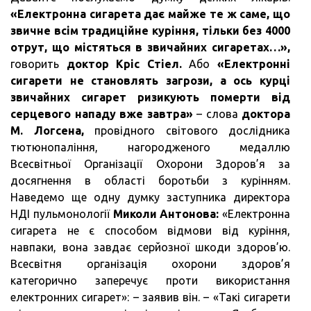
«Електронна сигарета дає майже те ж саме, що
звичне всім традиційне куріння, тільки без 4000
отрут, що містяться в звичайних сигаретах…»,
говорить
доктор Кріс Стіел.
Або
«Електронні
сигарети не становлять загрози, а ось курці
звичайних сигарет ризикують померти від
серцевого нападу вже завтра»
– слова
доктора
М. Логсена,
провідного світового дослідника
тютюнопаління, нагородженого медаллю
Всесвітньої Організації Охорони Здоров’я за
досягнення в області боротьби з курінням.
Наведемо ще одну думку заступника директора
НДІ пульмонології
Миколи Антонова:
«Електронна
сигарета не є способом відмови від куріння,
навпаки, вона завдає серйозної шкоди здоров’ю.
Всесвітня організація охорони здоров’я
категорично заперечує проти використання
електронних сигарет»: – заявив він. – «Такі сигарети