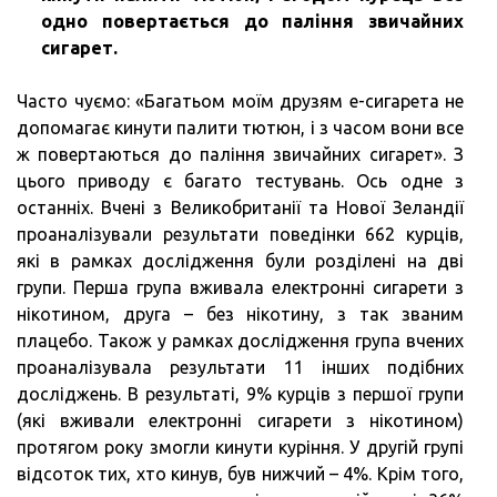
одно повертається до паління звичайних
сигарет.
Часто чуємо: «Багатьом моїм друзям е-сигарета не
допомагає кинути палити тютюн, і з часом вони все
ж повертаються до паління звичайних сигарет». З
цього приводу є багато тестувань. Ось одне з
останніх. Вчені з Великобританії та Нової Зеландії
проаналізували результати поведінки 662 курців,
які в рамках дослідження були розділені на дві
групи. Перша група вживала електронні сигарети з
нікотином, друга – без нікотину, з так званим
плацебо. Також у рамках дослідження група вчених
проаналізувала результати 11 інших подібних
досліджень. В результаті, 9% курців з першої групи
(які вживали електронні сигарети з нікотином)
протягом року змогли кинути куріння. У другій групі
відсоток тих, хто кинув, був нижчий – 4%. Крім того,