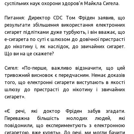
суспільних наук охорони здоров’я Майкла Сигела.
Питання: Директор CDC Том Фріден заявив, що
результати збільшення використання електронних
сигарет підлітками дуже турбують, і він вважає, що
е-сигарета по суті є шлюзом до довічної пристрасті
до нікотину і, як наслідок, до звичайних сигарет.
Що ви на це скажете?
Сигел: «По-перше, важливо відзначити, що цей
тривожний висновок є передчасним. Немає доказів
того, що електронні сигарети виступають в якості
шлюзу до пристрасті до нікотину і звичайних
сигарет».
«Є речі, які доктор Фріден забув згадати.
Переважна більшість молодих людей, які
повідомили, що експериментують з електронною
сигаретою, вже курять». До речі, ми могли бачити