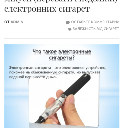
електронних сигарет
ОТ
ADMIN
ОСТАВЬТЕ КОММЕНТАРИЙ
АЗБ
ЗАЛЕЖНІСТЬ ВІД СИГАРЕТ
ВЕЙП
ПЛЮ
І
МІН
(ПЕР
І
НЕД
ЕЛЕ
СИГ