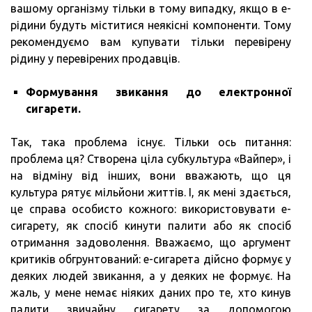
вашому організму тільки в тому випадку, якщо в е-
рідини будуть міститися неякісні компоненти. Тому
рекомендуємо вам купувати тільки перевірену
рідину у перевірених продавців.
Формування звикання до електронної
сигарети.
Так, така проблема існує. Тільки ось питання:
проблема ця? Створена ціла субкультура «Вайпер», і
на відміну від інших, вони вважають, що ця
культура рятує мільйони життів. І, як мені здається,
це справа особисто кожного: використовувати е-
сигарету, як спосіб кинути палити або як спосіб
отримання задоволення. Вважаємо, що аргумент
критиків обгрунтований: е-сигарета дійсно формує у
деяких людей звикання, а у деяких не формує. На
жаль, у мене немає ніяких даних про те, хто кинув
палити звичайну сигарету за допомогою