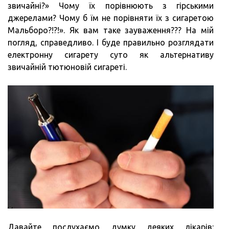
звичайні?» Чому їх порівнюють з гірськими
джерелами? Чому б їм не порівняти їх з сигаретою
Мальборо?!?!». Як вам таке зауваження??? На мій
погляд, справедливо. І буде правильно розглядати
електронну сигарету суто як альтернативу
звичайній тютюновій сигареті.
Давайте послухаємо думку деяких лікарів: