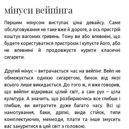
мінуси вейпінга
Першим мінусом виступає ціна девайсу. Саме
обслуговування не таке вже й дороге, а ось пристрій
коштує вагомих гривень. Тому ви або впевнені, що
будете користуватися пристроєм і купуєте його, або
не впевнені й продовжуєте курити класичні
сигарети.
Другий мінус – витрачається час на вейпінг. Вейп не
обмежується однією сигаретою, бичок від якої
всього лише викидається. До того ж, я вже говорив,
що вейпінг відкриває цілий світ, а сам рух – ціла
культура. А значить, що розбираючись все глибше і
глибше, ви витратите дуже багато часу. Всі ці
намотування, баки, дріпкі, види стійок, типи
комплектуючих, мехмоди, плати та інше змусить
вас зануритися в цей світ з головою.