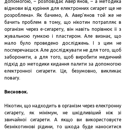
допомогою, – розповідає Авер’янов, – а методика
відмови від куріння для електронних сигарет ще не
розроблена». Як бачимо, А. Авер’янов той же не
бачить проблем в тому, що нікотин потрапляє в
організм через е-сигарету, він навіть порівнює її з
жувальною гумкою і пластиром. Але визнає, що
мало було проведено досліджень. І з цим не
посперечаєшся. Але досліджувати не для того, щоб
заборонити, а для того, щоб виробити медичний
підхід до методики кидання палити за допомогою
електронної сигарети. Це, безумовно, викликає
повагу.
Висновок.
Нікотин, що надходить в організм через електронну
сигарету, як мінімум, не шкідливіший ніж зі
звичайної сигарети. А якщо ви використовуєте
безнікотинові рідини, то шкода буде наноситися