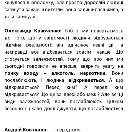
кинулася в ополонку, але просто дорослій людині
загинути важче. Її витягли, вона залишилася жива, а
діти загинули.
Олександр Кравченко:
Тобто, ми повертаємось
до того, що у свідомості людини відбувається
підміна реальності: він здійснює певні дії, а
насправді все відбувається зовсім інакше. Що
стосується залежностей, тому що про них ми
сьогодні говорили не вперше, зверніть увагу на
точку входу – алкоголь, наркотики.
Вони
послаблюють, і людина
відкривається.
А що
відкривається? Перед ким? А перед ким
відкривається? Що це за двері або межі? Але всі ці
види залежностей, вони послаблюють. Цілком
резонно і цікаво досліджувати, що послаблюється
…
Андрій Ковтунов:
… і перед ким.