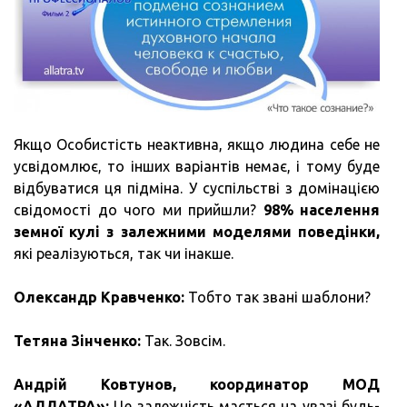
Якщо Особистість неактивна, якщо людина себе не
усвідомлює, то інших варіантів немає, і тому буде
відбуватися ця підміна. У суспільстві з домінацією
свідомості до чого ми прийшли?
98% населення
земної кулі з залежними моделями поведінки,
які реалізуються, так чи інакше.
Олександр Кравченко:
Тобто так звані шаблони?
Тетяна Зінченко:
Так. Зовсім.
Андрій Ковтунов, координатор МОД
«АЛЛАТРА»:
Це залежність мається на увазі будь-