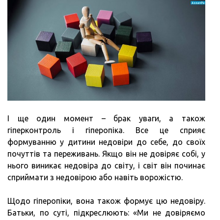
І ще один момент – брак уваги, а також
гіперконтроль і гіперопіка. Все це сприяє
формуванню у дитини недовіри до себе, до своїх
почуттів та переживань. Якщо він не довіряє собі, у
нього виникає недовіра до світу, і світ він починає
сприймати з недовірою або навіть ворожістю.
Щодо гіперопіки, вона також формує цю недовіру.
Батьки, по суті, підкреслюють: «Ми не довіряємо