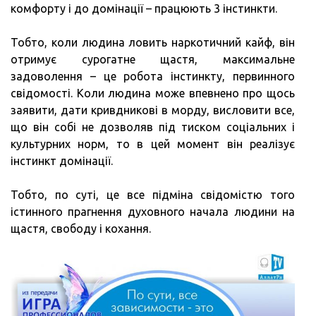
комфорту і до домінації – працюють 3 інстинкти.
Тобто, коли людина ловить наркотичний кайф, він
отримує сурогатне щастя, максимальне
задоволення – це робота інстинкту, первинного
свідомості. Коли людина може впевнено про щось
заявити, дати кривдникові в морду, висловити все,
що він собі не дозволяв під тиском соціальних і
культурних норм, то в цей момент він реалізує
інстинкт домінації.
Тобто, по суті, це все підміна свідомістю того
істинного прагнення духовного начала людини на
щастя, свободу і кохання.