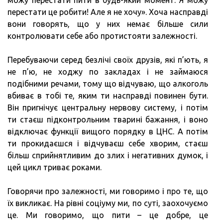
можу перестати пити в будь-який момент. Я можу
перестати це робити! Але я не хочу». Хоча насправді
вони говорять, що у них немає більше сили
контролювати себе або протистояти залежності.
Перебуваючи серед безлічі своїх друзів, які п’ють, я
не п’ю, не ходжу по закладах і не займаюся
подібними речами, тому що відчуваю, що алкоголь
вбиває в тобі те, яким ти насправді повинен бути.
Він пригнічує центральну нервову систему, і потім
ти стаєш підконтрольним тварині бажання, і воно
відключає функції вищого порядку в ЦНС. А потім
ти прокидаєшся і відчуваєш себе хворим, стаєш
більш сприйнятливим до злих і негативних думок, і
цей цикл триває роками.
Говорячи про залежності, ми говоримо і про те, що
їх викликає. На рівні соціуму ми, по суті, заохочуємо
це. Ми говоримо, що пити – це добре, це