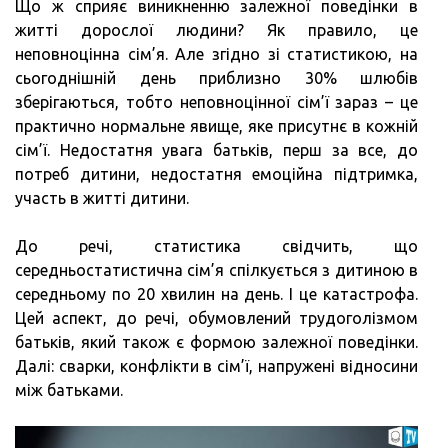
Що ж сприяє виникненню залежної поведінки в
житті дорослої людини? Як правило, це
неповноцінна сім’я. Але згідно зі статистикою, на
сьогоднішній день приблизно 30% шлюбів
зберігаються, тобто неповноцінної сім’ї зараз – це
практично нормальне явище, яке присутнє в кожній
сім’ї. Недостатня увага батьків, перш за все, до
потреб дитини, недостатня емоційна підтримка,
участь в житті дитини.
До речі, статистика свідчить, що
середньостатистична сім’я спілкується з дитиною в
середньому по 20 хвилин на день. І це катастрофа.
Цей аспект, до речі, обумовлений трудоголізмом
батьків, який також є формою залежної поведінки.
Далі: сварки, конфлікти в сім’ї, напружені відносини
між батьками.