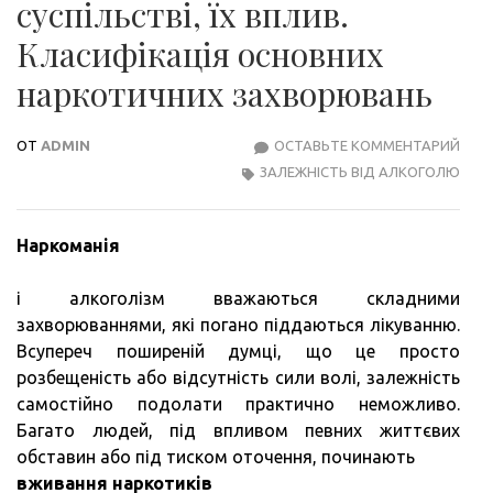
суспільстві, їх вплив.
Класифікація основних
наркотичних захворювань
ОТ
ADMIN
ОСТАВЬТЕ КОММЕНТАРИЙ
АЛК
ЗАЛЕЖНІСТЬ ВІД АЛКОГОЛЮ
І
НАР
В
Наркоманія
СУСП
ЇХ
і алкоголізм вважаються складними
ВПЛ
захворюваннями, які погано піддаються лікуванню.
КЛА
Всупереч поширеній думці, що це просто
ОСН
розбещеність або відсутність сили волі, залежність
НАР
самостійно подолати практично неможливо.
ЗАХ
Багато людей, під впливом певних життєвих
обставин або під тиском оточення, починають
вживання наркотиків