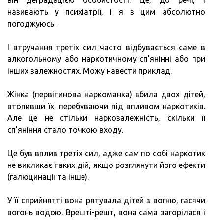
він деградацією особистості. Це, до речі, і
називають у психіатрії, і я з цим абсолютно
погоджуюсь.
І втручання третіх сил часто відбувається саме в
алкогольному або наркотичному сп’янінні або при
інших залежностях. Можу навести приклад.
Жінка (первітинова наркоманка) вбила двох дітей,
втопивши їх, перебуваючи під впливом наркотиків.
Але це не стільки наркозалежність, скільки її
сп’яніння стало точкою входу.
Це був вплив третіх сил, адже сам по собі наркотик
не викликає таких дій, якщо розглянути його ефекти
(галюцинації та інше).
У її сприйнятті вона рятувала дітей з вогню, гасячи
вогонь водою. Врешті-решт, вона сама загорілася і