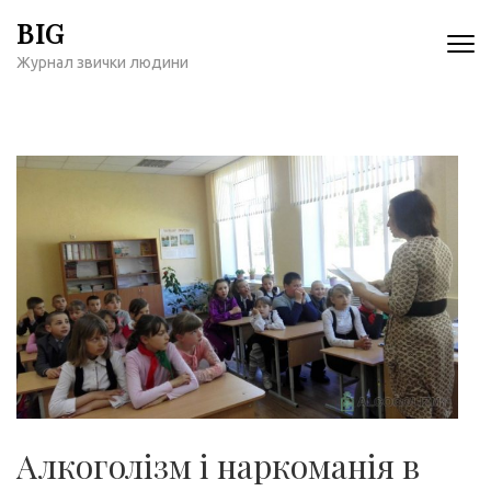
Перейти
BIG
к
Журнал звички людини
содержимому
(нажмите
Enter)
Алкоголізм і наркоманія в