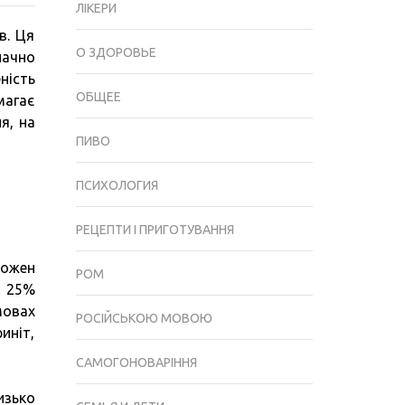
ЛІКЕРИ
СУЧАСНА
в. Ця
ДІАГНОСТИКА
О ЗДОРОВЬЕ
начно
ДОПОМАГАЄ
ність
ЗНАЙТИ
ОБЩЕЕ
магає
СПРАВЖНЬОГО
я, на
ВОРОГА
ПИВО
ОРГАНІЗМУ
ПСИХОЛОГИЯ
РЕЦЕПТИ І ПРИГОТУВАННЯ
кожен
РОМ
о 25%
мовах
РОСІЙСЬКОЮ МОВОЮ
иніт,
САМОГОНОВАРІННЯ
изько