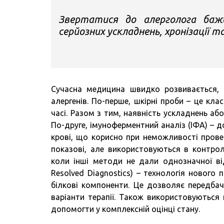
Звертатися до алерголога баж
серйозних ускладнень, хронізації т
Сучасна медицина швидко розвивається, 
алергенів. По-перше, шкірні проби – це кл
часі. Разом з тим, наявність ускладнень а
По-друге, імуноферментний аналіз (ІФА) – до
крові, що корисно при неможливості провед
показові, але використовуються в контрол
коли інші методи не дали однозначної ві
Resolved Diagnostics) – технологія нового
білкові компоненти. Це дозволяє передбачи
варіанти терапії. Також використовуються 
допомогти у комплексній оцінці стану.