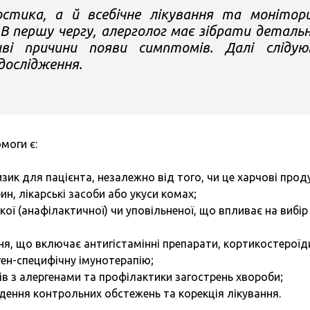
остика, а й всебічне лікування та монітор
 В першу чергу, алерголог має зібрати деталь
ві причини появи симптомів. Далі сліду
дослідження.
моги є:
изик для пацієнта, незалежно від того, чи це харчові прод
н, лікарські засоби або укуси комах;
кої (анафілактичної) чи уповільненої, що впливає на вибір
ня, що включає антигістамінні препарати, кортикостероїд
ген-специфічну імунотерапію;
ів з алергенами та профілактики загострень хвороби;
дення контрольних обстежень та корекція лікування.