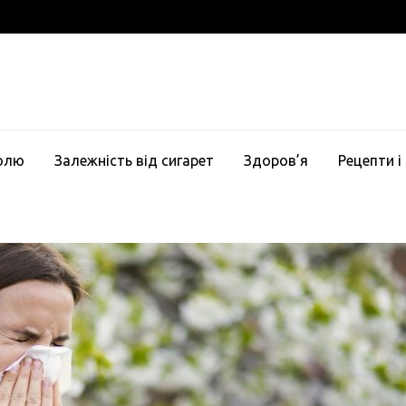
голю
Залежність від сигарет
Здоров’я
Рецепти і