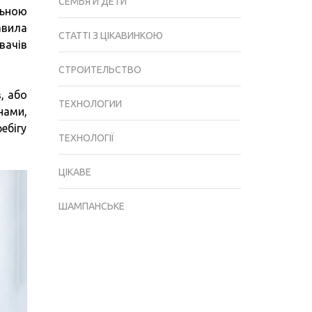
СЕМЬЯ И ДЕТИ
льною
авила
СТАТТІ З ЦІКАВИНКОЮ
вачів
СТРОИТЕЛЬСТВО
, або
ТЕХНОЛОГИИ
нами,
ебігу
ТЕХНОЛОГІЇ
ЦІКАВЕ
ШАМПАНСЬКЕ