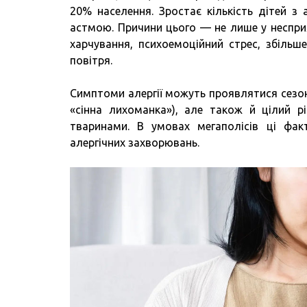
20% населення. Зростає кількість дітей 
астмою. Причини цього — не лише у несприят
харчування, психоемоційний стрес, збільш
повітря.
Симптоми алергії можуть проявлятися сезонн
«сінна лихоманка»), але також й цілий р
тваринами. В умовах мегаполісів ці фак
алергічних захворювань.