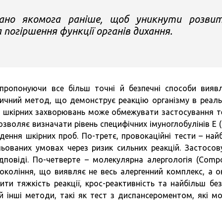
ано якомога раніше, щоб уникнути розви
а погіршення функції органів дихання.
пропонуючи все більш точні й безпечні способи вияв
асичний метод, що демонструє реакцію організму в реал
бо шкірних захворювань може обмежувати застосування те
зволяє визначати рівень специфічних імуноглобулінів Е (I
ення шкірних проб. По-третє, провокаційні тести – най
ьованих умовах через ризик сильних реакцій. Застосов
дповіді. По-четверте – молекулярна алергологія (Comp
 покоління, що виявляє не весь алергенний комплекс, а о
ти тяжкість реакції, крос-реактивність та найбільш без
й інші методи, такі як тест з диспансероментом, які м