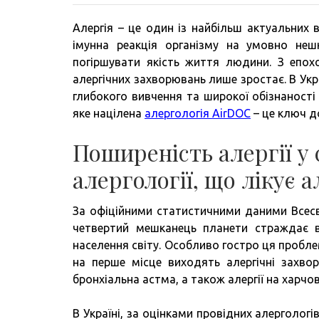
Алергія – це один із найбільш актуальних 
імунна реакція організму на умовно неш
погіршувати якість життя людини. З епохою
алергічних захворювань лише зростає. В Укр
глибокого вивчення та широкої обізнаності
яке націлена
алергологія AirDOC
– це ключ д
Поширеність алергії у с
алергології, що лікує 
За офіційними статистичними даними Всесві
четвертий мешканець планети страждає в
населення світу. Особливо гостро ця пробле
на перше місце виходять алергічні захвор
бронхіальна астма, а також алергії на харчо
В Україні, за оцінками провідних алергологі