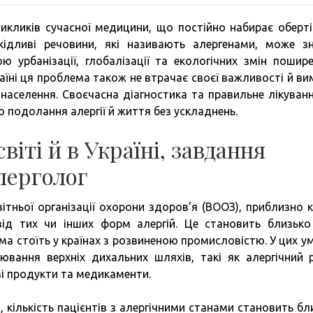
викликів сучасної медицини, що постійно набирає оберті
кідливі речовини, які називають алергенами, може з
 урбанізації, глобалізації та екологічних змін пошире
аїні ця проблема також не втрачає своєї важливості й ви
 населення. Своєчасна діагностика та правильне лікуванн
о подолання алергії й життя без ускладнень.
віті й в Україні, завдання
алерголог
тньої організації охорони здоров’я (ВООЗ), приблизно 
ід тих чи інших форм алергій. Це становить близьк
ма стоїть у країнах з розвиненою промисловістю. У цих у
ювання верхніх дихальних шляхів, такі як алергічний р
ві продукти та медикаменти.
в, кількість пацієнтів з алергічними станами становить бл