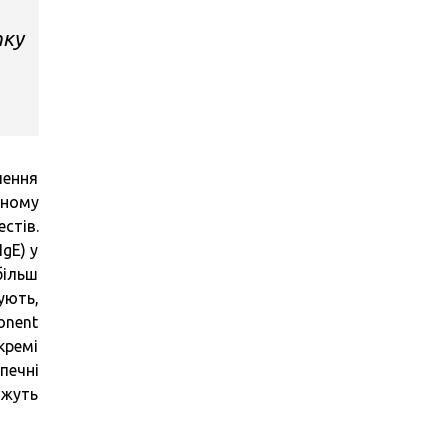
тку
лення
ьному
стів.
gE) у
більш
ують,
onent
кремі
печні
ожуть