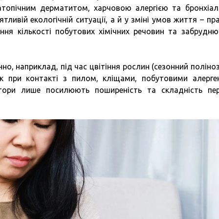
з атопічним дерматитом, харчовою алергією та бронхіа
ливій екологічній ситуації, а й у зміні умов життя – пр
ення кількості побутових хімічних речовин та забрудню
о, наприклад, під час цвітіння рослин (сезонний поліноз
ік при контакті з пилом, кліщами, побутовими алерге
тори лише посилюють поширеність та складність пер