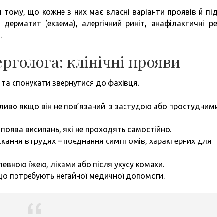
и тому, що кожне з них має власні варіанти проявів й пі
 дерматит (екзема), алергічний риніт, анафілактичні реа
.
рголога: клінічні прояви
 та спонукати звернутися до фахівця.
ливо якщо він не пов’язаний із застудою або простудним
 поява висипань, які не проходять самостійно.
скання в грудях – поєднання симптомів, характерних для
евною їжею, ліками або після укусу комахи.
 що потребують негайної медичної допомоги.