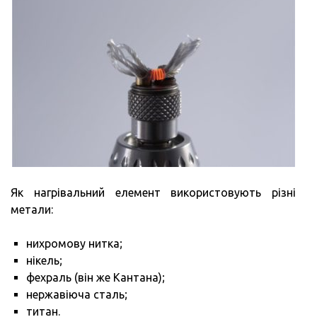
Як нагрівальний елемент використовують різні
метали:
нихромову нитка;
нікель;
фехраль (він же Кантана);
нержавіюча сталь;
титан.