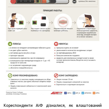
Кореспонденти АіФ дізналися, як влаштований