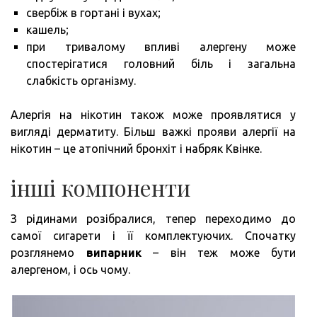
свербіж в гортані і вухах;
кашель;
при тривалому впливі алергену може
спостерігатися головний біль і загальна
слабкість організму.
Алергія на нікотин також може проявлятися у
вигляді дерматиту. Більш важкі прояви алергії на
нікотин – це атопічний бронхіт і набряк Квінке.
інші компоненти
З рідинами розібралися, тепер переходимо до
самої сигарети і її комплектуючих. Спочатку
розглянемо
випарник
– він теж може бути
алергеном, і ось чому.