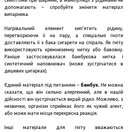
симптоми при ширянні, а маніпуляції з рідинами не
допомагають – спробуйте змінити матеріал
випарника.
Нагрівальний елемент кип’ятить рідину,
перетворюючи її на пару, а спеціальні гноти
доставляють її з бака сигарети на спіраль. Як гніту
використовують кремнеземну нитку або бавовну.
Раніше застосовувалася бамбукова нитка і
синтетичний наповнювач (може зустрічатися в
дешевих цигарках).
Єдиний матеріал під питанням –
бамбук.
Не можна
сказати, що він сильно алергенний, але в нашій
дійсності він зустрічається вкрай рідко. Можливо, з
незвички, організм сприймає його як чужий агент,
або може мати місце перехресна реакція.
Інші матеріали для гніту вважаються