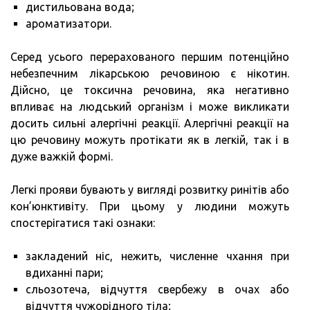
дистильована вода;
ароматизатори.
Серед усього перерахованого першим потенційно
небезпечним лікарською речовиною є нікотин.
Дійсно, це токсична речовина, яка негативно
впливає на людський організм і може викликати
досить сильні алергічні реакції. Алергічні реакції на
цю речовину можуть протікати як в легкій, так і в
дуже важкій формі.
Легкі прояви бувають у вигляді розвитку ринітів або
кон’юнктивіту. При цьому у людини можуть
спостерігатися такі ознаки:
закладений ніс, нежить, численне чхання при
вдиханні пари;
сльозотеча, відчуття свербежу в очах або
відчуття чужорідного тіла;