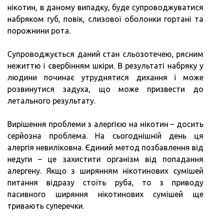
нікотин, в даному випадку, буде супроводжуватися
набряком губ, повік, слизової оболонки гортані та
порожнини рота.
Супроводжується даний стан сльозотечею, рясним
нежиттю і свербінням шкіри. В результаті набряку у
людини починає утруднятися дихання і може
розвинутися задуха, що може призвести до
летального результату.
Вирішення проблеми з алергією на нікотин – досить
серйозна проблема. На сьогоднішній день ця
алергія невиліковна. Єдиний метод позбавлення від
недуги – це захистити організм від попадання
алергену. Якщо з ширянням нікотинових сумішей
питання відразу стоїть руба, то з приводу
пасивного ширяння нікотинових сумішей ще
тривають суперечки.