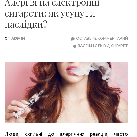
Алергія на електронні
сигарети: як усунути
наслідки?
ОТ
ADMIN
ОСТАВЬТЕ КОММЕНТАРИЙ
АЛЕР
ЗАЛЕЖНІСТЬ ВІД СИГАРЕТ
НА
ЕЛЕ
СИГА
ЯК
УСУ
НАС
Люди, схильні до алергічних реакцій, часто