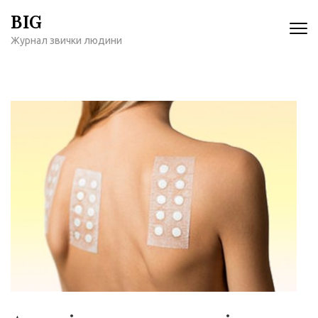
Перейти
BIG
к
Журнал звички людини
содержимому
(нажмите
Enter)