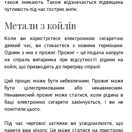
також зникають. Також відзначається підвищена
чутливість під час гострих ангін.
Метали з койлів
Коли ви користуєтеся електронною сигаретою
деякий час, ви стикаєтеся з новими термінами.
Одним з них є прожиг. Прожиг – це подача напруги
на спіраль випарника при відсутності рідини на
койлі, що призводить до перегріву спіралі.
Цей процес може бути небезпечним. Прожиг може
бути цілеспрямованим або ненавмисним.
Ненавмисний прожиг може статися, коли рідина в
баці електронної сигарети закінчується, і ви не
помітили цього.
Під час чергової затяжки ви усвідомлюєте, що
парити вже нічого. Це може статися на пристроях