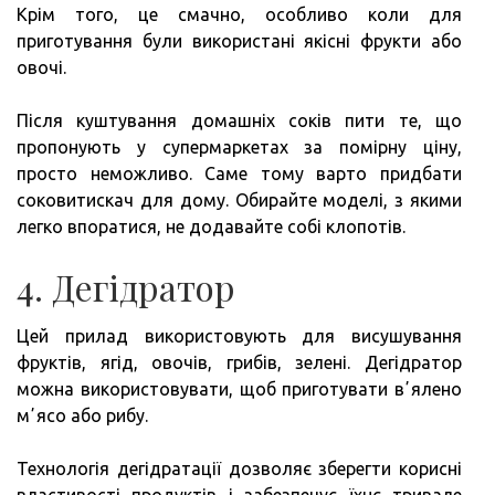
Крім того, це смачно, особливо коли для
приготування були використані якісні фрукти або
овочі.
Після куштування домашніх соків пити те, що
пропонують у супермаркетах за помірну ціну,
просто неможливо. Саме тому варто придбати
соковитискач для дому. Обирайте моделі, з якими
легко впоратися, не додавайте собі клопотів.
4. Дегідратор
Цей прилад використовують для висушування
фруктів, ягід, овочів, грибів, зелені. Дегідратор
можна використовувати, щоб приготувати вʼялено
мʼясо або рибу.
Технологія дегідратації дозволяє зберегти корисні
властивості продуктів і забезпечує їхнє тривале