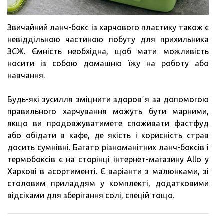
Звичайний ланч-бокс із харчового пластику також є
невіддільною частиною побуту для прихильника
ЗСЖ. Ємність необхідна, щоб мати можливість
носити із собою домашню їжу на роботу або
навчання.
Будь-які зусилля зміцнити здоровʼя за допомогою
правильного харчування можуть бути марними,
якщо ви продовжуватимете споживати фастфуд
або обідати в кафе, де якість і корисність страв
досить сумнівні. Багато різноманітних ланч-боксів і
термобоксів є на сторінці інтернет-магазину Allo у
Харкові в асортименті. Є варіанти з малюнками, зі
столовим приладдям у комплекті, додатковими
відсіками для зберігання солі, спецій тощо.