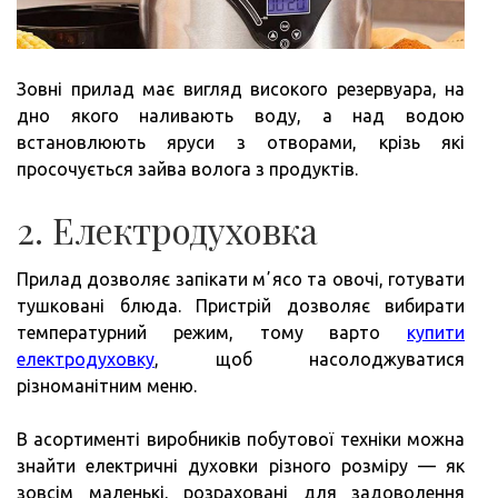
Зовні прилад має вигляд високого резервуара, на
дно якого наливають воду, а над водою
встановлюють яруси з отворами, крізь які
просочується зайва волога з продуктів.
2. Електродуховка
Прилад дозволяє запікати мʼясо та овочі, готувати
тушковані блюда. Пристрій дозволяє вибирати
температурний режим, тому варто
купити
електродуховку
, щоб насолоджуватися
різноманітним меню.
В асортименті виробників побутової техніки можна
знайти електричні духовки різного розміру — як
зовсім маленькі, розраховані для задоволення