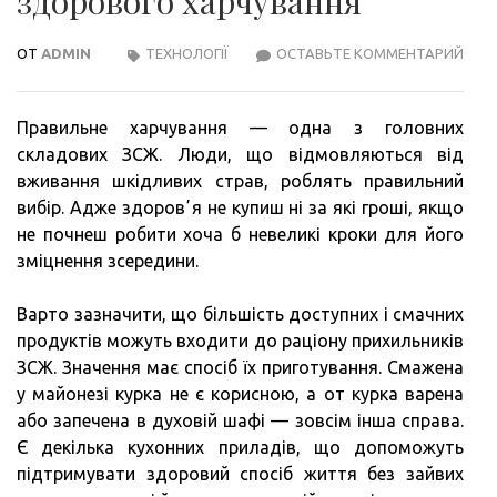
здорового харчування
ОТ
ADMIN
ТЕХНОЛОГІЇ
ОСТАВЬТЕ КОММЕНТАРИЙ
5
КУХ
ПРИ
Правильне харчування — одна з головних
ДЛЯ
складових ЗСЖ. Люди, що відмовляються від
ЗДО
вживання шкідливих страв, роблять правильний
ХАР
вибір. Адже здоровʼя не купиш ні за які гроші, якщо
не почнеш робити хоча б невеликі кроки для його
зміцнення зсередини.
Варто зазначити, що більшість доступних і смачних
продуктів можуть входити до раціону прихильників
ЗСЖ. Значення має спосіб їх приготування. Смажена
у майонезі курка не є корисною, а от курка варена
або запечена в духовій шафі — зовсім інша справа.
Є декілька кухонних приладів, що допоможуть
підтримувати здоровий спосіб життя без зайвих