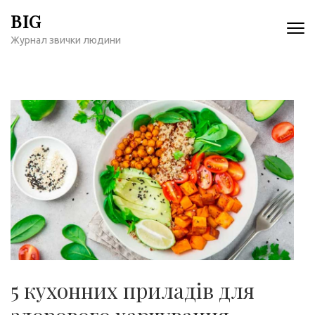
Перейти
BIG
к
Журнал звички людини
содержимому
(нажмите
Enter)
5 кухонних приладів для