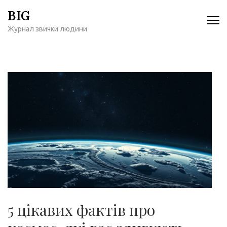
Перейти
BIG
к
Журнал звички людини
содержимому
(нажмите
Enter)
5 цікавих фактів про