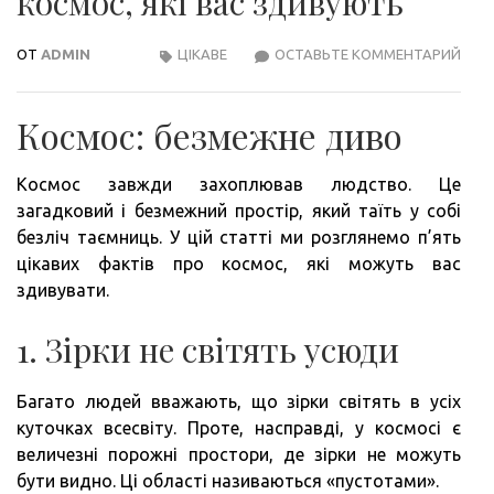
космос, які вас здивують
ОТ
ADMIN
ЦІКАВЕ
ОСТАВЬТЕ КОММЕНТАРИЙ
5
ЦІК
ФАК
Космос: безмежне диво
ПРО
КОС
Космос завжди захоплював людство. Це
ЯКІ
загадковий і безмежний простір, який таїть у собі
ВАС
безліч таємниць. У цій статті ми розглянемо п’ять
ЗДИ
цікавих фактів про космос, які можуть вас
здивувати.
1. Зірки не світять усюди
Багато людей вважають, що зірки світять в усіх
куточках всесвіту. Проте, насправді, у космосі є
величезні порожні простори, де зірки не можуть
бути видно. Ці області називаються «пустотами».