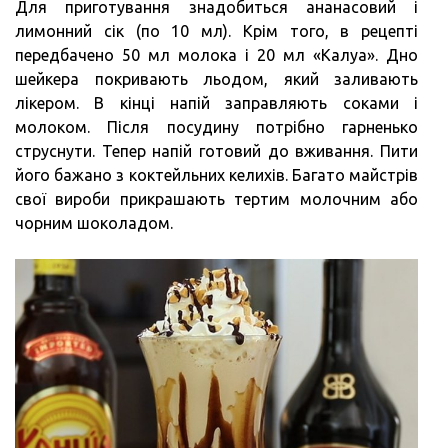
Для приготування знадобиться ананасовий і
лимонний сік (по 10 мл). Крім того, в рецепті
передбачено 50 мл молока і 20 мл «Калуа». Дно
шейкера покривають льодом, який заливають
лікером. В кінці напій заправляють соками і
молоком. Після посудину потрібно гарненько
струснути. Тепер напій готовий до вживання. Пити
його бажано з коктейльних келихів. Багато майстрів
свої вироби прикрашають тертим молочним або
чорним шоколадом.