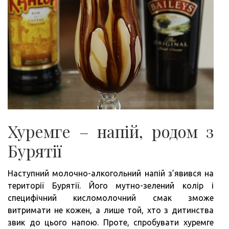
Хуремге – напій, родом з
Бурятії
Наступний молочно-алкогольний напій з’явився на
території Бурятії. Його мутно-зелений колір і
специфічний кисломолочний смак зможе
витримати не кожен, а лише той, хто з дитинства
звик до цього напою. Проте, спробувати хуремге