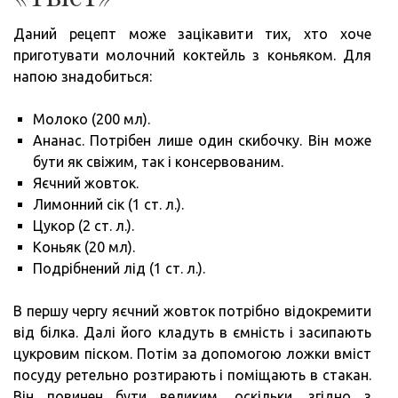
Даний рецепт може зацікавити тих, хто хоче
приготувати молочний коктейль з коньяком. Для
напою знадобиться:
Молоко (200 мл).
Ананас. Потрібен лише один скибочку. Він може
бути як свіжим, так і консервованим.
Яєчний жовток.
Лимонний сік (1 ст. л.).
Цукор (2 ст. л.).
Коньяк (20 мл).
Подрібнений лід (1 ст. л.).
В першу чергу яєчний жовток потрібно відокремити
від білка. Далі його кладуть в ємність і засипають
цукровим піском. Потім за допомогою ложки вміст
посуду ретельно розтирають і поміщають в стакан.
Він повинен бути великим, оскільки, згідно з