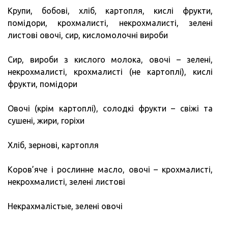
Крупи, бобові, хліб, картопля, кислі фрукти,
помідори, крохмалисті, некрохмалисті, зелені
листові овочі, сир, кисломолочні вироби
Сир, вироби з кислого молока, овочі – зелені,
некрохмалисті, крохмалисті (не картоплі), кислі
фрукти, помідори
Овочі (крім картоплі), солодкі фрукти – свіжі та
сушені, жири, горіхи
Хліб, зернові, картопля
Коров’яче і рослинне масло, овочі – крохмалисті,
некрохмалисті, зелені листові
Некрахмалістые, зелені овочі