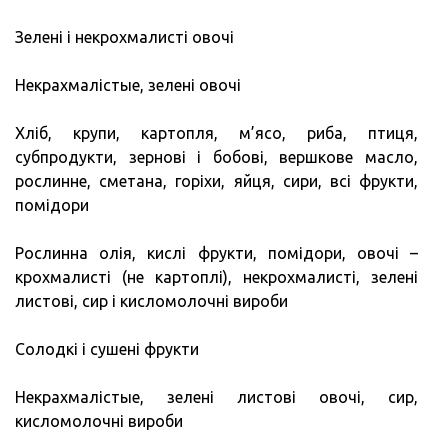
Зелені і некрохмалисті овочі
Некрахмалістые, зелені овочі
Хліб, крупи, картопля, м’ясо, риба, птиця,
субпродукти, зернові і бобові, вершкове масло,
рослинне, сметана, горіхи, яйця, сири, всі фрукти,
помідори
Рослинна олія, кислі фрукти, помідори, овочі –
крохмалисті (не картоплі), некрохмалисті, зелені
листові, сир і кисломолочні вироби
Солодкі і сушені фрукти
Некрахмалістые, зелені листові овочі, сир,
кисломолочні вироби