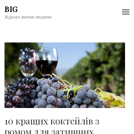
Перейти
BIG
к
Журнал звички людини
содержимому
(нажмите
Enter)
10 кращих коктейлів з
ромом для затишних