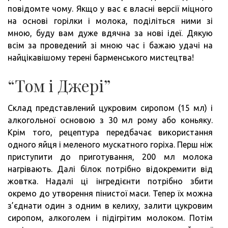
повідомте чому. Якщо у вас є власні версії міцного
на основі горілки і молока, поділіться ними зі
мною, буду вам дуже вдячна за нові ідеї. Дякую
всім за проведений зі мною час і бажаю удачі на
найцікавішому терені барменського мистецтва!
“Том і Джері”
Склад представлений цукровим сиропом (15 мл) і
алкогольної основою з 30 мл рому або коньяку.
Крім того, рецептура передбачає використання
одного яйця і меленого мускатного горіха. Перш ніж
приступити до приготування, 200 мл молока
нагрівають. Далі білок потрібно відокремити від
жовтка. Надалі ці інгредієнти потрібно збити
окремо до утворення пінистої маси. Тепер їх можна
з’єднати один з одним в келиху, залити цукровим
сиропом, алкоголем і підігрітим молоком. Потім