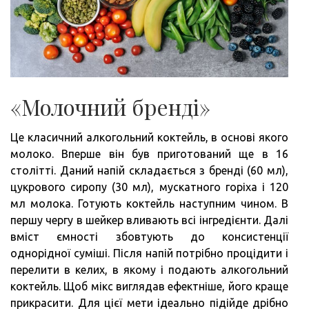
«Молочний бренді»
Це класичний алкогольний коктейль, в основі якого
молоко. Вперше він був приготований ще в 16
столітті. Даний напій складається з бренді (60 мл),
цукрового сиропу (30 мл), мускатного горіха і 120
мл молока. Готують коктейль наступним чином. В
першу чергу в шейкер вливають всі інгредієнти. Далі
вміст ємності збовтують до консистенції
однорідної суміші. Після напій потрібно процідити і
перелити в келих, в якому і подають алкогольний
коктейль. Щоб мікс виглядав ефектніше, його краще
прикрасити. Для цієї мети ідеально підійде дрібно