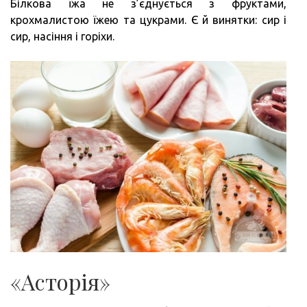
Білкова їжа не з’єднується з фруктами,
крохмалистою їжею та цукрами. Є й винятки: сир і
сир, насіння і горіхи.
«Асторія»