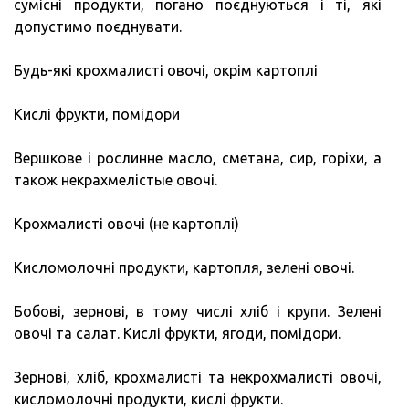
сумісні продукти, погано поєднуються і ті, які
допустимо поєднувати.
Будь-які крохмалисті овочі, окрім картоплі
Кислі фрукти, помідори
Вершкове і рослинне масло, сметана, сир, горіхи, а
також некрахмелістые овочі.
Крохмалисті овочі (не картоплі)
Кисломолочні продукти, картопля, зелені овочі.
Бобові, зернові, в тому числі хліб і крупи. Зелені
овочі та салат. Кислі фрукти, ягоди, помідори.
Зернові, хліб, крохмалисті та некрохмалисті овочі,
кисломолочні продукти, кислі фрукти.