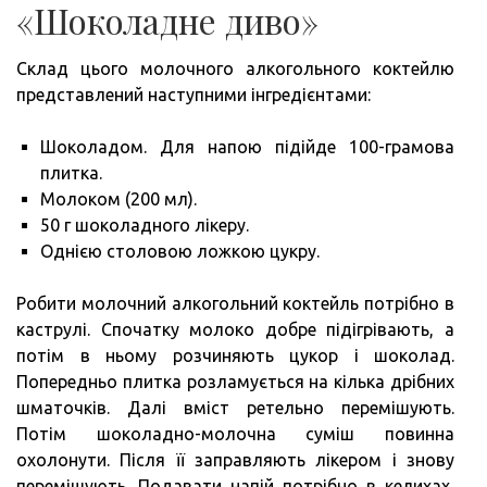
«Шоколадне диво»
Склад цього молочного алкогольного коктейлю
представлений наступними інгредієнтами:
Шоколадом. Для напою підійде 100-грамова
плитка.
Молоком (200 мл).
50 г шоколадного лікеру.
Однією столовою ложкою цукру.
Робити молочний алкогольний коктейль потрібно в
каструлі. Спочатку молоко добре підігрівають, а
потім в ньому розчиняють цукор і шоколад.
Попередньо плитка розламується на кілька дрібних
шматочків. Далі вміст ретельно перемішують.
Потім шоколадно-молочна суміш повинна
охолонути. Після її заправляють лікером і знову
перемішують. Подавати напій потрібно в келихах,