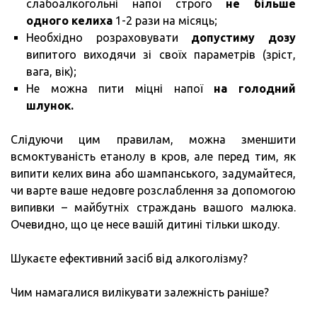
слабоалкогольні напої строго
не більше
одного келиха
1-2 рази на місяць;
Необхідно розраховувати
допустиму дозу
випитого виходячи зі своїх параметрів (зріст,
вага, вік);
Не можна пити міцні напої
на голодний
шлунок.
Слідуючи цим правилам, можна зменшити
всмоктуваність етанолу в кров, але перед тим, як
випити келих вина або шампанського, задумайтеся,
чи варте ваше недовге розслаблення за допомогою
випивки – майбутніх страждань вашого малюка.
Очевидно, що це несе вашій дитині тільки шкоду.
Шукаєте ефективний засіб від алкоголізму?
Чим намагалися вилікувати залежність раніше?