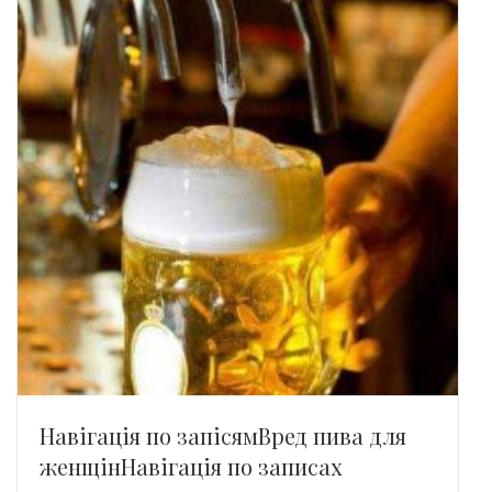
Навігація по запісямВред пива для
женщінНавігація по записах