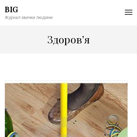
Перейти
BIG
к
Журнал звички людини
содержимому
(нажмите
Enter)
Здоров’я