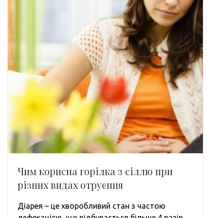
Чим корисна горілка з сіллю при
різних видах отруєння
Діарея – це хворобливий стан з частою
дефекацією, що відбувається більше 4 разів