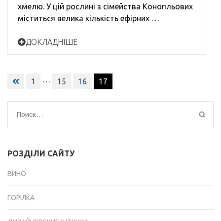
хмелю. У цій рослині з сімейства Конопльових
міститься велика кількість ефірних …
ДОКЛАДНІШЕ
Навигация
…
1
15
16
17
по
записям
Найти:
РОЗДІЛИ САЙТУ
ВИНО
ГОРІЛКА